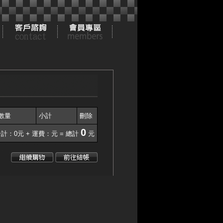
數量
小計
刪除
0
計：0元 + 運費：元 = 總計
元