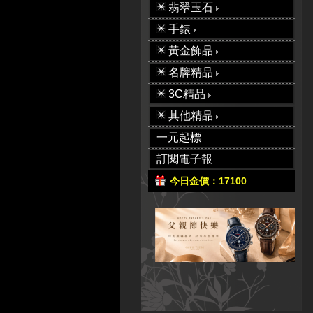
翡翠玉石
手錶
黃金飾品
名牌精品
3C精品
其他精品
一元起標
訂閱電子報
今日金價：17100