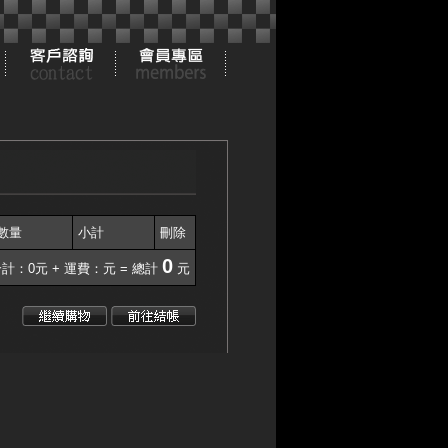
數量
小計
刪除
0
計：0元 + 運費：元 = 總計
元