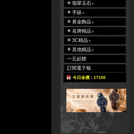
翡翠玉石
手錶
黃金飾品
名牌精品
3C精品
其他精品
一元起標
訂閱電子報
今日金價：17100