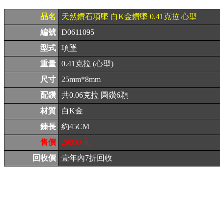
品名
天然鑽石項墜 白K金鑽墜 0.41克拉 心型
編號
D0611095
型式
項墜
重量
0.41克拉 (心型)
尺寸
25mm*8mm
配鑽
共0.06克拉 圓鑽6顆
材質
白K金
鍊長
約45CM
售價
29800 元
回收價
壹年內7折回收