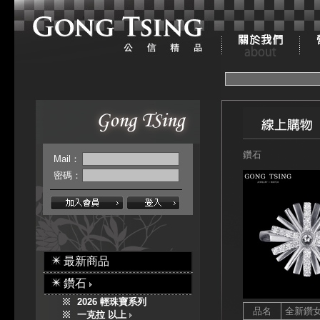
鑽石
Mail：
密碼：
最新商品
鑽石
2026 輕珠寶系列
品名
全新鑽
一克拉 以上