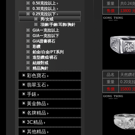
0.50克拉以上
重量
共0.24
0.30克拉以上
售價
13800 
0.29克拉以下
男/女戒
項鍊/手鍊/耳飾/胸針
GIA一克拉以上
GIA一克拉以下
GIA證書裸石
彩鑽
鉑金/白金/PT系列
造型鑽戒/裸石
結婚對戒
精品胸針
品名
天然鑽
彩色寶石
重量
0.20克
翡翠玉石
售價
15800 
手錶
黃金飾品
名牌精品
3C精品
其他精品