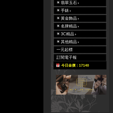
翡翠玉石
手錶
黃金飾品
名牌精品
3C精品
其他精品
一元起標
訂閱電子報
今日金價：17140