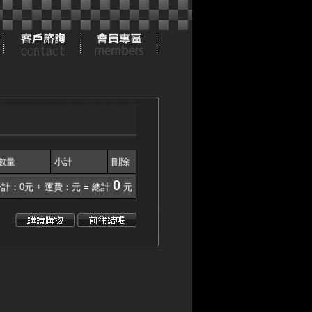
數量
小計
刪除
0
計：0元 + 運費：元 = 總計
元