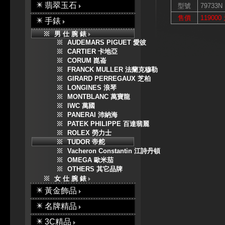
翡翠玉石
型號
79733N
售價
119000
手錶
男 仕 腕 錶
AUDEMARS PIGUET 愛彼
CARTIER 卡地亞
CORUM 崑崙
FRANCK MULLER 法蘭克穆勒
GIRARD PERREGAUX 芝柏
LONGINES 浪琴
MONTBLANC 萬寶龍
IWC 萬國
PANERAI 沛納海
PATEK PHILIPPE 百達翡麗
ROLEX 勞力士
TUDOR 帝舵
Vacheron Constantin 江詩丹頓
OMEGA 歐米茄
OTHERS 其它品牌
女 仕 腕 錶
黃金飾品
名牌精品
3C精品