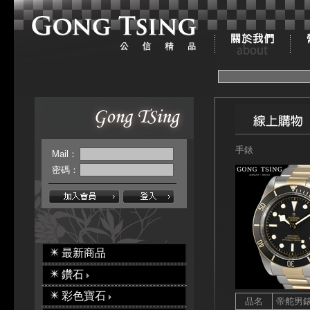
手錶
Mail：
密碼：
最新商品
鑽石
彩色寶石
品名
帝舵男