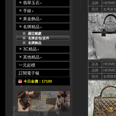
翡翠玉石
品牌
HERME
型式
女用皮
手錶
黃金飾品
名牌精品
羅亞戴蒙
名牌皮包/皮件
名牌飾品
3C精品
其他精品
品名
HERM
一元起標
品牌
HERME
訂閱電子報
型式
女用背
今日金價：17100