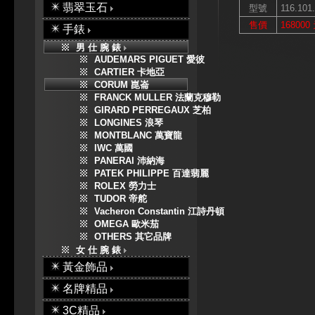
翡翠玉石
型號
116.101.
售價
168000
手錶
男 仕 腕 錶
AUDEMARS PIGUET 愛彼
CARTIER 卡地亞
CORUM 崑崙
FRANCK MULLER 法蘭克穆勒
GIRARD PERREGAUX 芝柏
LONGINES 浪琴
MONTBLANC 萬寶龍
IWC 萬國
PANERAI 沛納海
PATEK PHILIPPE 百達翡麗
ROLEX 勞力士
TUDOR 帝舵
Vacheron Constantin 江詩丹頓
OMEGA 歐米茄
OTHERS 其它品牌
女 仕 腕 錶
黃金飾品
名牌精品
3C精品