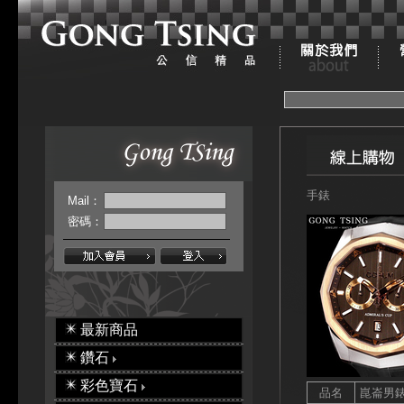
手錶
Mail：
密碼：
最新商品
鑽石
彩色寶石
品名
崑崙男