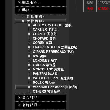
翡翠玉石
型號
1972系
售價
698000
手錶
男 仕 腕 錶
女 仕 腕 錶
AUDEMARS PIGUET 愛彼
CARTIER 卡地亞
CHANEL 香奈兒
CHOPARD 蕭邦
CORUM 崑崙
FRANCK MULLER 法蘭克穆勒
GIRARD PERREGAUX 芝柏
IWC 萬國
LONGINES 浪琴
OMEGA 歐米茄
MONTBLANC 萬寶龍
PANERAI 沛納海
PATEK PHILIPPE 百達翡麗
ROLEX 勞力士
Vacheron Constantin 江詩丹頓
OTHERS 其它品牌
黃金飾品
名牌精品