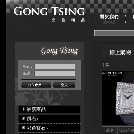
手錶
Mail：
密碼：
最新商品
鑽石
彩色寶石
品名
江詩丹