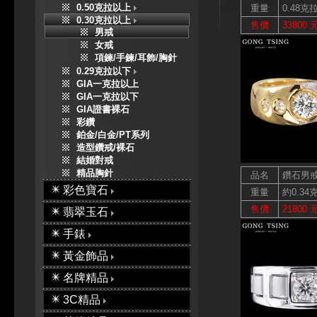
0.50克拉以上
重量
0.48克
0.30克拉以上
售價
33800 
男戒
女戒
項鍊/手鍊/耳飾/胸針
0.29克拉以下
GIA一克拉以上
GIA一克拉以下
GIA證書裸石
彩鑽
鉑金/白金/PT系列
造型鑽戒/裸石
結婚對戒
精品胸針
品名
鑽石男
彩色寶石
重量
約0.34
售價
21800 
翡翠玉石
手錶
黃金飾品
名牌精品
3C精品