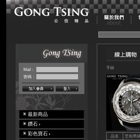
手錶
Mail：
密碼：
最新商品
鑽石
彩色寶石
品名
芝柏男