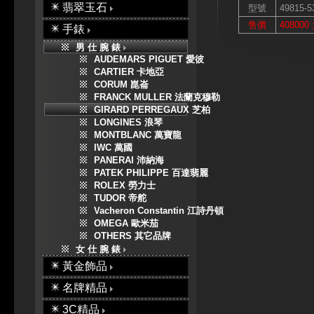
翡翠玉石
型號
49815-5
售價
408000
手錶
男 仕 腕 錶
AUDEMARS PIGUET 愛彼
CARTIER 卡地亞
CORUM 崑崙
FRANCK MULLER 法蘭克穆勒
GIRARD PERREGAUX 芝柏
LONGINES 浪琴
MONTBLANC 萬寶龍
IWC 萬國
PANERAI 沛納海
PATEK PHILIPPE 百達翡麗
ROLEX 勞力士
TUDOR 帝舵
Vacheron Constantin 江詩丹頓
OMEGA 歐米茄
OTHERS 其它品牌
女 仕 腕 錶
黃金飾品
名牌精品
3C精品