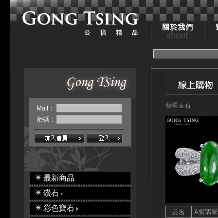
翡翠玉石
Mail：
密碼：
最新商品
鑽石
彩色寶石
品名
A貨翡