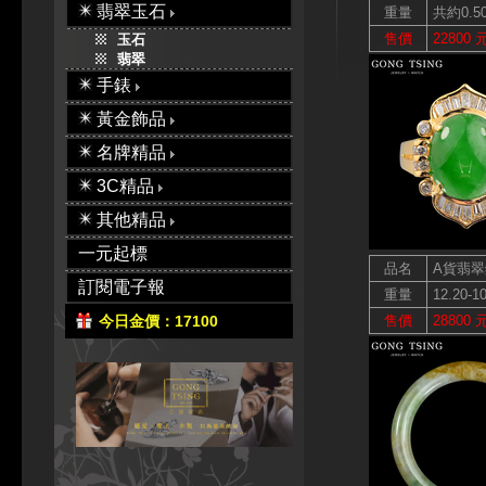
翡翠玉石
重量
共約0.5
售價
22800 
玉石
翡翠
手錶
黃金飾品
名牌精品
3C精品
其他精品
一元起標
品名
A貨翡
訂閱電子報
重量
12.20-1
今日金價：17100
售價
28800 