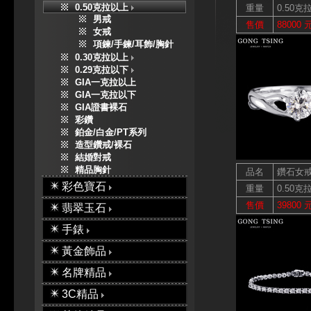
0.50克拉以上
重量
0.50克
男戒
售價
88000 
女戒
項鍊/手鍊/耳飾/胸針
0.30克拉以上
0.29克拉以下
GIA一克拉以上
GIA一克拉以下
GIA證書裸石
彩鑽
鉑金/白金/PT系列
造型鑽戒/裸石
結婚對戒
精品胸針
品名
鑽石女
彩色寶石
重量
0.50克
售價
39800 
翡翠玉石
手錶
黃金飾品
名牌精品
3C精品