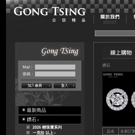
鑽石
Mail：
密碼：
最新商品
鑽石
2026 輕珠寶系列
品名
全新訂
一克拉 以上