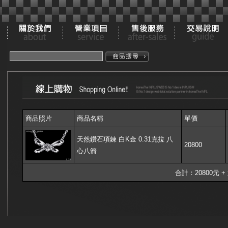
商品照片
商品名稱
單價
天然鑽石項鍊 白K金 0.31克拉 八
20800
心八箭
合計：20800元 +