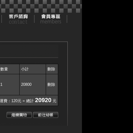
數量
小計
刪除
1
20800
刪除
20920
 運費：120元 = 總計
元