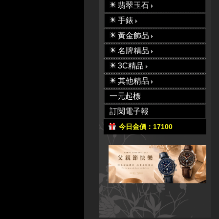
翡翠玉石
手錶
黃金飾品
名牌精品
3C精品
其他精品
一元起標
訂閱電子報
今日金價：17100