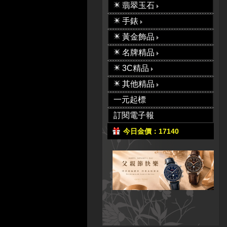
翡翠玉石
手錶
黃金飾品
名牌精品
3C精品
其他精品
一元起標
訂閱電子報
今日金價：17140