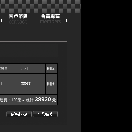
數量
小計
刪除
1
38800
刪除
38920
 運費：120元 = 總計
元