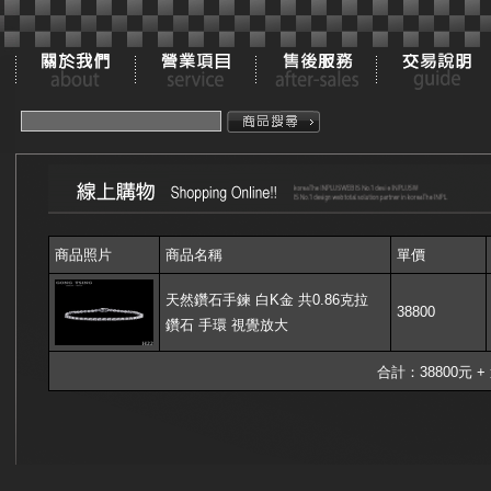
商品照片
商品名稱
單價
天然鑽石手鍊 白K金 共0.86克拉
38800
鑽石 手環 視覺放大
合計：38800元 +