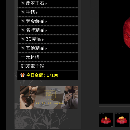
翡翠玉石
手錶
黃金飾品
名牌精品
3C精品
其他精品
一元起標
訂閱電子報
今日金價：17100