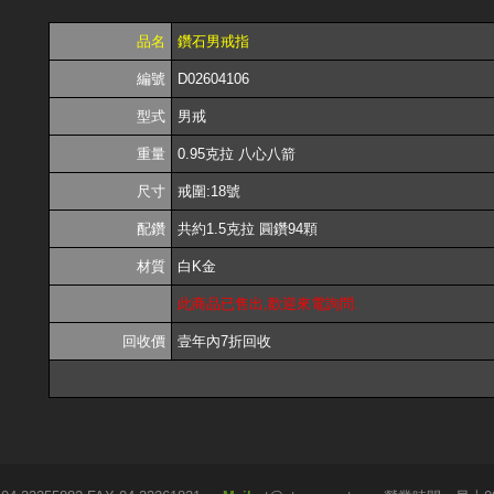
品名
鑽石男戒指
編號
D02604106
型式
男戒
重量
0.95克拉 八心八箭
尺寸
戒圍:18號
配鑽
共約1.5克拉 圓鑽94顆
材質
白K金
此商品已售出,歡迎來電詢問.
回收價
壹年內7折回收