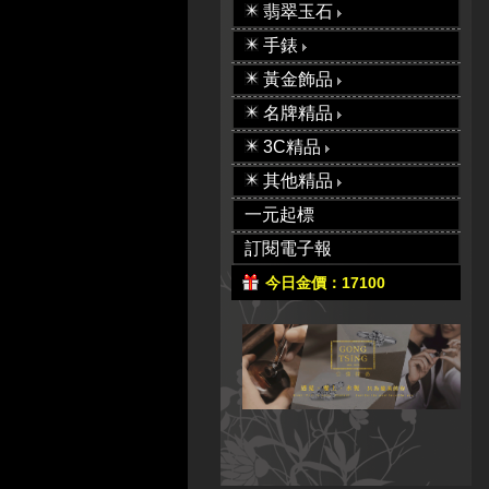
翡翠玉石
手錶
黃金飾品
名牌精品
3C精品
其他精品
一元起標
訂閱電子報
今日金價：17100