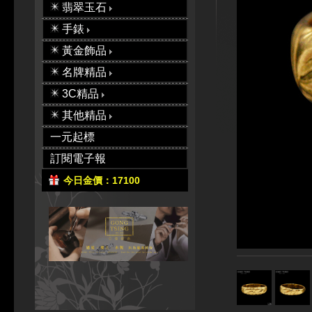
翡翠玉石
手錶
黃金飾品
名牌精品
3C精品
其他精品
一元起標
訂閱電子報
今日金價：17100