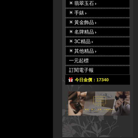
翡翠玉石
手錶
黃金飾品
名牌精品
3C精品
其他精品
一元起標
訂閱電子報
今日金價：17340