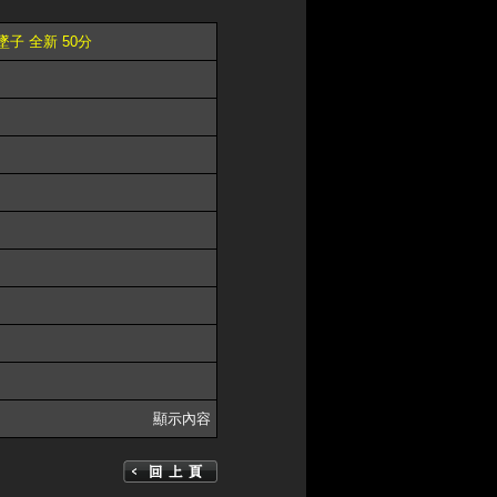
墜子 全新 50分
顯示內容