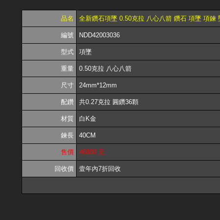
品名
全新鑽石項墜 0.50克拉 八心八箭 鑽石 項墜 項鍊 
編號
NDD42003036
型式
項墜
重量
0.50克拉 八心八箭
尺寸
24mm*12mm
配鑽
共0.27克拉 圓鑽36顆
材質
白K金
鍊長
40CM
售價
46800 元
回收價
壹年內7折回收