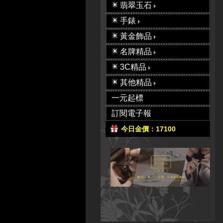
翡翠玉石
手錶
黃金飾品
名牌精品
3C精品
其他精品
一元起標
訂閱電子報
今日金價：17100