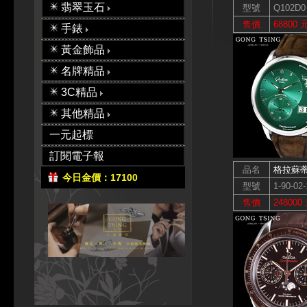
翡翠玉石
型號
Q102D0
售價
68800 
手錶
黃金飾品
名牌精品
3C精品
其他精品
一元起標
訂閱電子報
品名
格拉蘇
今日金價：17100
型號
1-90-02-
售價
248000