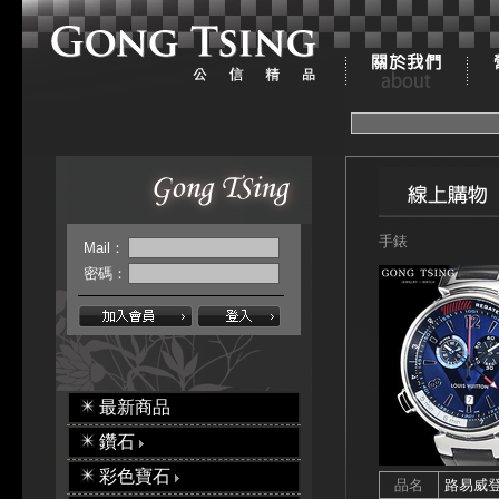
手錶
Mail：
密碼：
最新商品
鑽石
彩色寶石
品名
路易威