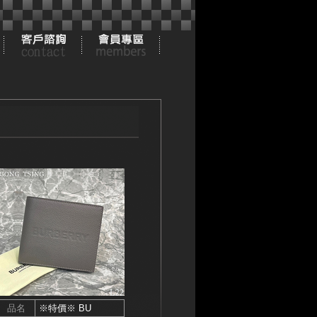
品名
※特價※ BU