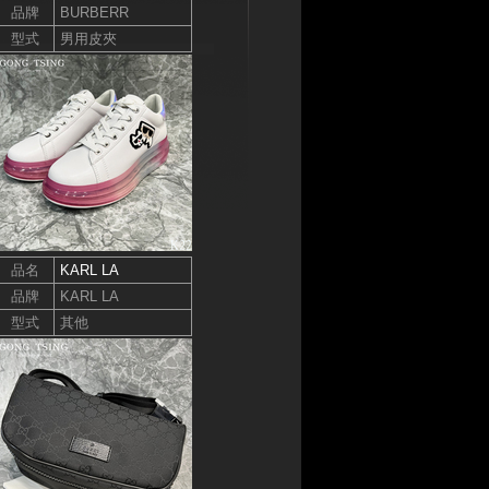
品牌
BURBERR
型式
男用皮夾
品名
KARL LA
品牌
KARL LA
型式
其他