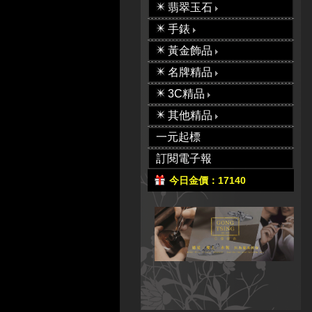
翡翠玉石
手錶
黃金飾品
名牌精品
3C精品
其他精品
一元起標
訂閱電子報
今日金價：17140