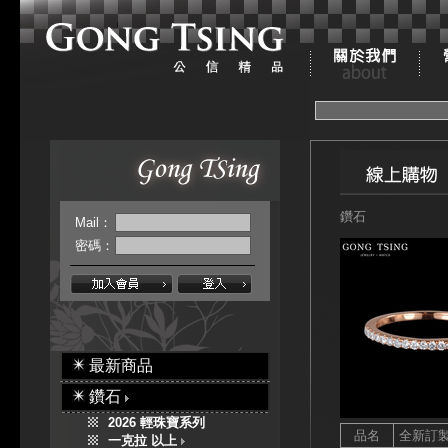
鑽石
Mail：
密碼：
最新商品
鑽石
2026 輕珠寶系列
品名
全新訂
一克拉 以上