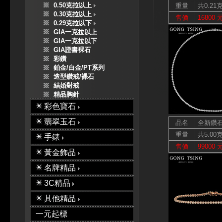
0.50克拉以上
重量
共0.21
0.30克拉以上
售價
16800 
0.29克拉以下
GIA一克拉以上
GIA一克拉以下
GIA證書裸石
彩鑽
鉑金/白金/PT系列
造型鑽戒/裸石
結婚對戒
精品胸針
彩色寶石
翡翠玉石
品名
全新鑽
重量
共5.00
手錶
售價
99000 
黃金飾品
名牌精品
3C精品
其他精品
一元起標