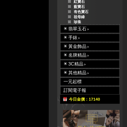
紅寶石
藍寶石
有色寶石
祖母綠
珍珠
翡翠玉石
手錶
黃金飾品
名牌精品
3C精品
其他精品
一元起標
訂閱電子報
今日金價：17140