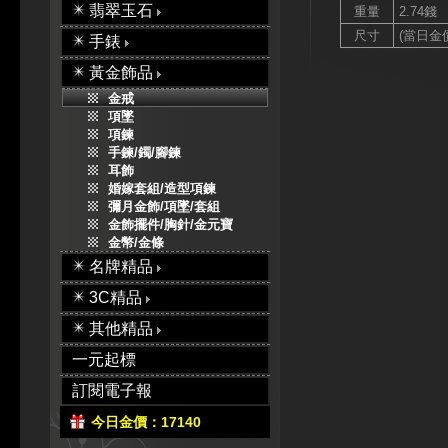
翡翠玉石
重量
2.74錢
尺寸
(當日金價
手錶
黃金飾品
金戒
項墜
項鍊
手鍊/鐲/腳鍊
耳飾
婚嫁套組/造型項鍊
彌月金飾/項墜/套組
金飾擺件/胸針/金元寶
金幣/金條
名牌精品
3C精品
其他精品
一元起標
訂閱電子報
今日金價：17140